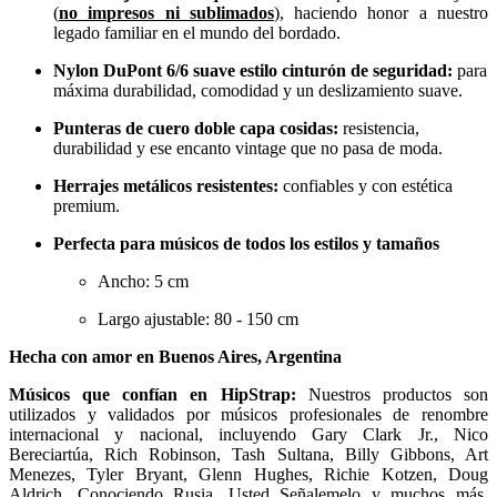
(
no impresos ni sublimados
), haciendo honor a nuestro
legado familiar en el mundo del bordado.
Nylon DuPont 6/6 suave estilo cinturón de seguridad:
para
máxima durabilidad, comodidad y un deslizamiento suave.
Punteras de cuero doble capa cosidas:
resistencia,
durabilidad y ese encanto vintage que no pasa de moda.
Herrajes metálicos resistentes:
confiables y con estética
premium.
Perfecta para músicos de todos los estilos y tamaños
Ancho: 5 cm
Largo ajustable: 80 - 150 cm
Hecha con amor en Buenos Aires, Argentina
Músicos que confían en HipStrap:
Nuestros productos son
utilizados y validados por músicos profesionales de renombre
internacional y nacional, incluyendo Gary Clark Jr., Nico
Bereciartúa, Rich Robinson, Tash Sultana, Billy Gibbons, Art
Menezes, Tyler Bryant, Glenn Hughes, Richie Kotzen, Doug
Aldrich, Conociendo Rusia, Usted Señalemelo y muchos más,